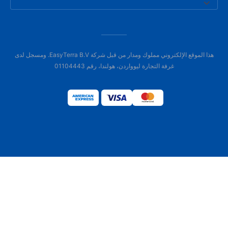
هذا الموقع الإلكتروني مملوك ومدار من قبل شركة EasyTerra B.V. ومسجل لدى
غرفة التجارة ليوواردن، هولندا، رقم 01104443