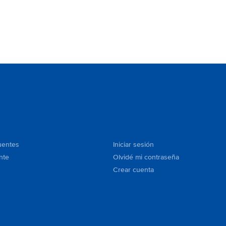
uentes
Iniciar sesión
nte
Olvidé mi contraseña
Crear cuenta