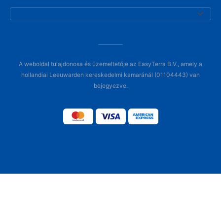
A weboldal tulajdonosa és üzemeltetője az EasyTerra B.V., amely a
hollandiai Leeuwarden kereskedelmi kamaránál (01104443) van
bejegyezve.