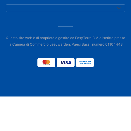
Questo sito web è di proprietà e gestito da EasyTerra B.V. e iscritta presso
la Camera di Commercio Leeuwarden, Paesi Bassi, numero 01104443