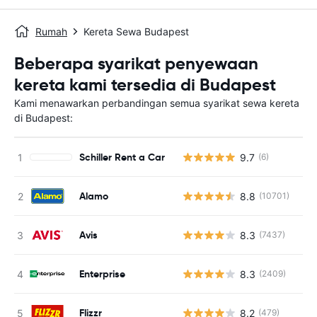
Rumah
Kereta Sewa Budapest
Beberapa syarikat penyewaan
kereta kami tersedia di Budapest
Kami menawarkan perbandingan semua syarikat sewa kereta
di Budapest:
Schiller Rent a Car
9.7
(6)
Alamo
8.8
(10701)
Avis
8.3
(7437)
Enterprise
8.3
(2409)
Flizzr
8.2
(479)