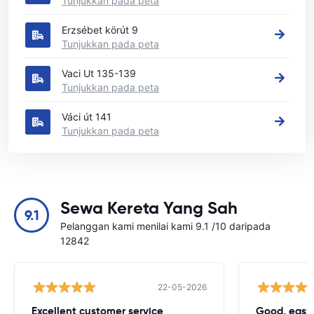
Tunjukkan pada peta
Erzsébet körút 9
Tunjukkan pada peta
Vaci Ut 135-139
Tunjukkan pada peta
Váci út 141
Tunjukkan pada peta
Sewa Kereta Yang Sah
9.1
Pelanggan kami menilai kami 9.1 /10 daripada
12842
22-05-2026
Excellent customer service
Good, easy