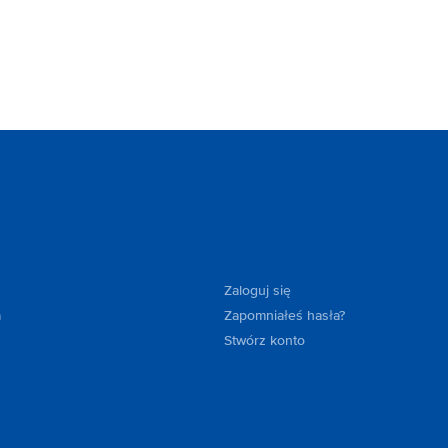
Zaloguj się
a
Zapomniałeś hasła?
Stwórz konto