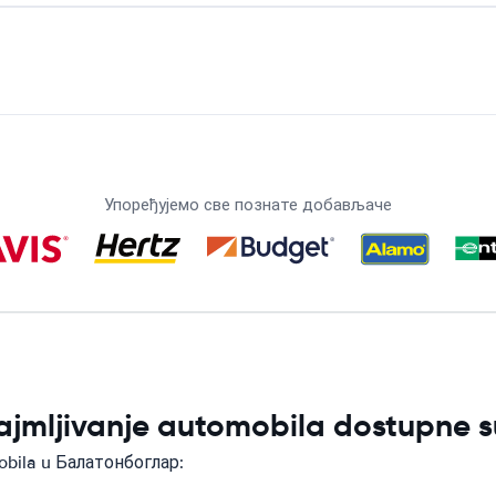
Упоређујемо све познате добављаче
najmljivanje automobila dostupne
obila u Балатонбоглар: