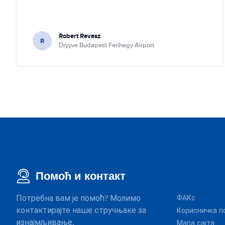
Robert Revesz
R
Dryyve Budapest Ferihegy Airport
Помоћ и контакт
Потребна вам је помоћ? Молимо
ФАКс
контактирајте наше стручњаке за
Корисничка п
изнајмљивање.
Мапа сајта