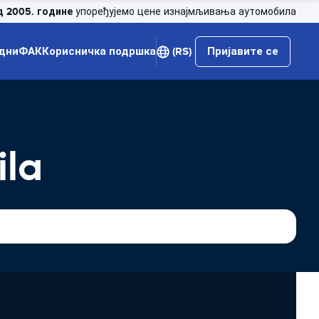
д 2005. године
упоређујемо цене изнајмљивања аутомобила
дни
ФАК
Корисничка подршка
(RS)
Пријавите се
la