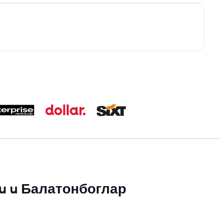
 su u Балатонбоглар