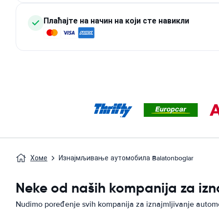
Плаћајте на начин на који сте навикли
Хоме
Изнајмљивање аутомобила Balatonboglar
Neke od naših kompanija za iz
Nudimo poređenje svih kompanija za iznajmljivanje autom