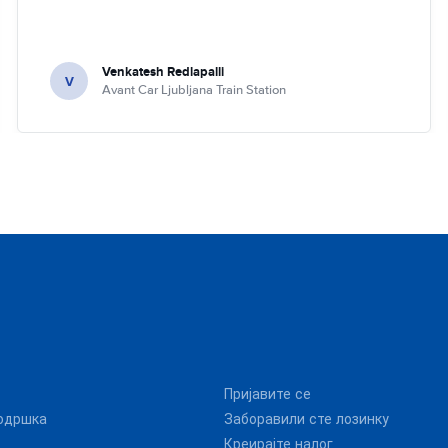
Venkatesh Redlapalli
V
Avant Car Ljubljana Train Station
Пријавите се
одршка
Заборавили сте лозинку
Креирајте налог