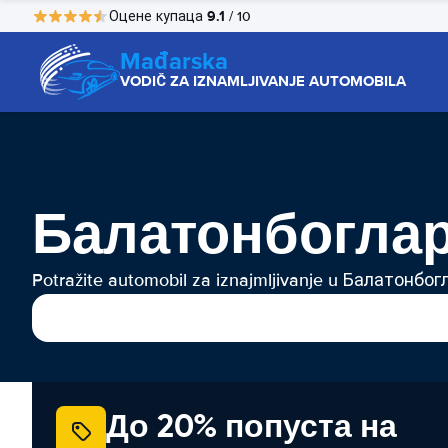
9.1
Оцене купаца
/ 10
Mađarska
VODIČ ZA IZNAMLJIVANJE AUTOMOBILA
Балатонбоглар
Potražite automobil za iznajmljivanje u Балатонбог
До 20% попуста на