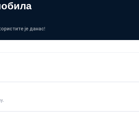
мобила
користите је данас!
у.