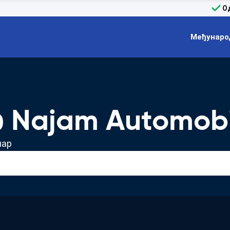
О
Међунаро
 Najam Automobi
лар