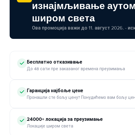
изнајмљивање ауто
широм света
Ова промоција важи до 11. август 2026. - ис
Бесплатно отказивање
До 48 сати пре заказаног времена преузимања
Гаранција најбоље цене
Пронашли сте бољу цену? Понудићемо вам бољу цен
24000+ локација за преузимање
Локације широм света