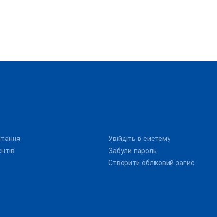
итання
Увійдіть в систему
єнтів
Забули пароль
Створити обліковий запис