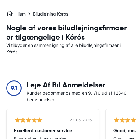
Hjem
Biludlejning Koros
Nogle af vores biludlejningsfirmaer
er tilgængelige i Kórós
Vi tilbyder en sammenligning af alle biludlejningsfirmaer i
Kórós:
Leje Af Bil Anmeldelser
9.1
Kunder bedømmer os med en 9.1/10 ud af 12840
bedømmelser
22-05-2026
Excellent customer service
Good, easy
Excellent customer service
Good, easy t