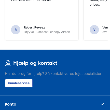
prices.
Robert Revesz
Venka
R
V
Dryyve Budapest Ferihegy Airport
Avant
Hjælp og kontakt
Har du brug for hjælp? Så kontakt vores lejespecialister.
Kundeservice
Konto