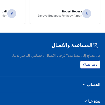
apalli
Robert Revesz
V
R
tation
Dryyve Budapest Ferihegy Airport
المساعدة والاتصال
هل تحتاج إلى مساعدة؟ يُرجى الاتصال بأخصائيي التأجير لدينا.
دعم العملاء
الحساب
نبذة عنا