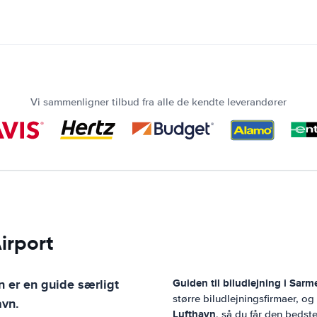
Vi sammenligner tilbud fra alle de kendte leverandører
irport
n
er en guide særligt
Guiden til biludlejning i
Sarme
større biludlejningsfirmaer, o
avn
.
Lufthavn
, så du får den bedste