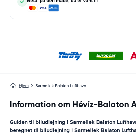
Betal på den måde, du er vant til
Hjem
Sarmellek Balaton Lufthavn
Information om Hévíz-Balaton A
Guiden til biludlejning i
Sarmellek Balaton Lufthav
beregnet til biludlejning i
Sarmellek Balaton Lufth