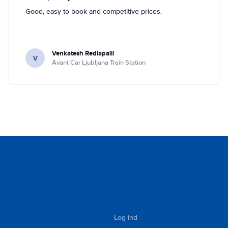
Good, easy to book and competitive prices.
Venkatesh Redlapalli
V
Avant Car Ljubljana Train Station
Log ind