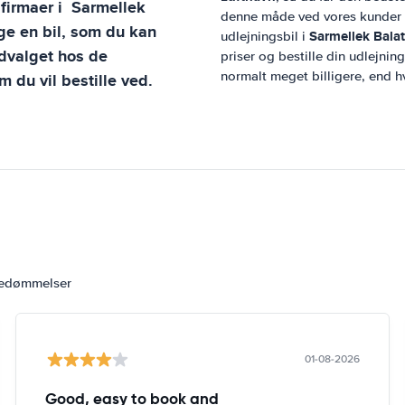
sfirmaer i
Sarmellek
denne måde ved vores kunder al
lge en bil, som du kan
Sarmellek Bala
udlejningsbil i
dvalget hos de
priser og bestille din udlejning
normalt meget billigere, end hv
m du vil bestille ved.
bedømmelser
01-08-2026
Good, easy to book and