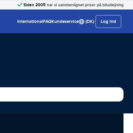
Siden 2005
har vi sammenlignet priser på biludlejning
International
FAQ
Kundeservice
(DK)
Log ind