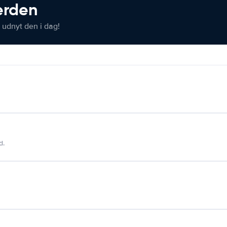
verden
 udnyt den i dag!
d.