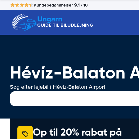
9.1
Kundebedømmelser
/ 10
Ungarn
GUIDE TIL BILUDLEJNING
Hévíz-Balaton Ai
Søg efter lejebil i Hévíz-Balaton Airport
Op til 20% rabat på