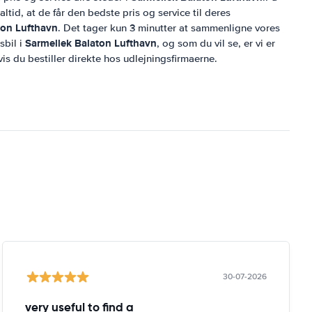
tid, at de får den bedste pris og service til deres
ton Lufthavn
. Det tager kun 3 minutter at sammenligne vores
Sarmellek Balaton Lufthavn
sbil i
, og som du vil se, er vi er
is du bestiller direkte hos udlejningsfirmaerne.
30-07-2026
very useful to find a