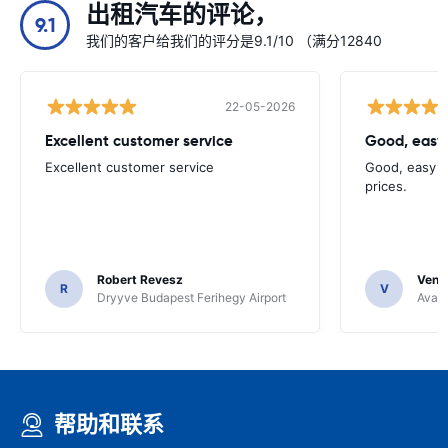
出租汽车的评论，
9.1
我们的客户给我们的评分是9.1/10 （满分12840
22-05-2026
Excellent customer service
Good, easy
Excellent customer service
Good, easy t
prices.
Robert Revesz
Venka
R
V
Dryyve Budapest Ferihegy Airport
Avant
帮助和联系