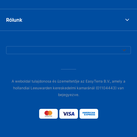
Rólunk
A weboldal tulajdonosa és üzemeltetője az EasyTerra B.V., amely a
hollandiai Leeuwarden kereskedelmi kamaránál (01104443) van
bejegyezve.