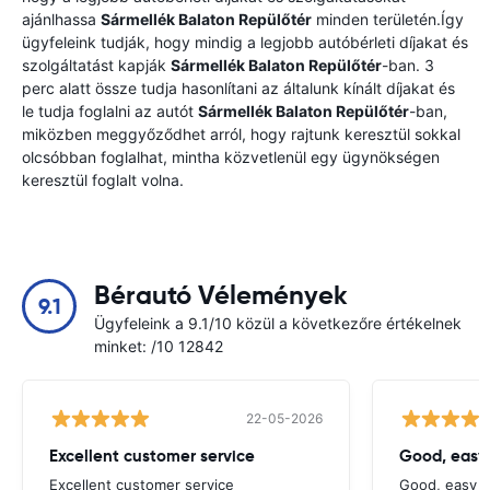
ajánlhassa
Sármellék Balaton Repülőtér
minden területén.Így
ügyfeleink tudják, hogy mindig a legjobb autóbérleti díjakat és
szolgáltatást kapják
Sármellék Balaton Repülőtér
-ban. 3
perc alatt össze tudja hasonlítani az általunk kínált díjakat és
le tudja foglalni az autót
Sármellék Balaton Repülőtér
-ban,
miközben meggyőződhet arról, hogy rajtunk keresztül sokkal
olcsóbban foglalhat, mintha közvetlenül egy ügynökségen
keresztül foglalt volna.
Bérautó Vélemények
9.1
Ügyfeleink a 9.1/10 közül a következőre értékelnek
minket: /10 12842
22-05-2026
Excellent customer service
Good, easy
Excellent customer service
Good, easy t