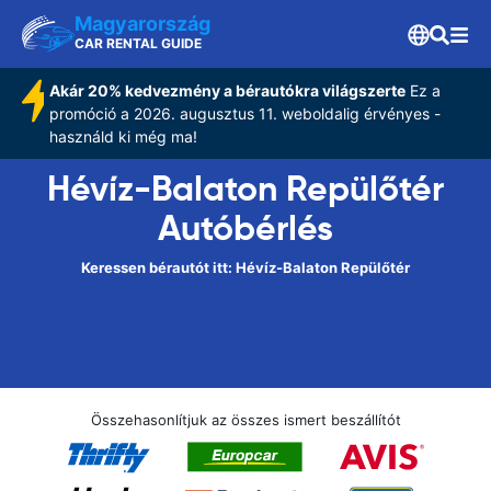
Magyarország
CAR RENTAL GUIDE
Akár 20% kedvezmény a bérautókra világszerte
Ez a
promóció a 2026. augusztus 11. weboldalig érvényes -
használd ki még ma!
Hévíz-Balaton Repülőtér
Autóbérlés
Keressen bérautót itt: Hévíz-Balaton Repülőtér
Összehasonlítjuk az összes ismert beszállítót