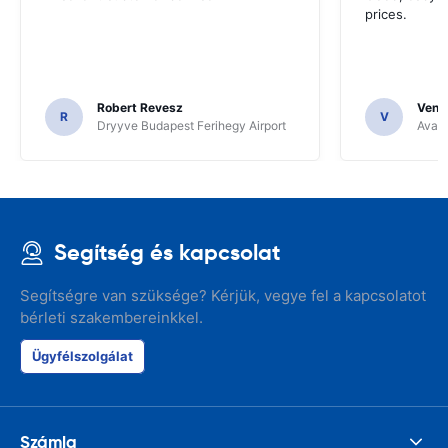
prices.
Robert Revesz
Venka
R
V
Dryyve Budapest Ferihegy Airport
Avant
Segítség és kapcsolat
Segítségre van szüksége? Kérjük, vegye fel a kapcsolatot
bérleti szakembereinkkel.
Ügyfélszolgálat
Számla