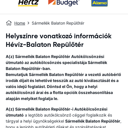
Home
Sármellék Balaton Repülőtér
Helyszínre vonatkozó információk
Hévíz-Balaton Repülőtér
A(z)
Sármellék Balaton Repülőtér
Autókölcsönzési
útmutató
az autókölcsönzés specialistája
Sármellék
Balaton Repülőtér
-ban.
Bemutatjuk
Sármellék Balaton Repülőtér
a vezető autóbérlő
irodák díjait és lehetővé tesszük az autó kiválasztását és a
valós idejű foglalást. Döntsd el Ön, hogy a helyi
autókölcsönző árai és a flotta opciók összehasonlítása
alapján melyiket foglalja le.
A(z)
Sármellék Balaton Repülőtér
-i Autókölcsönzési
útmutató
a legtöbb autókölcsönző céggel foglalkozik és
tárgyal a helyi ügynökségekkel
Sármellék Balaton Repülőtér
,
hogy a legjobb autóbérleti díjakat és szolgáltatásokat