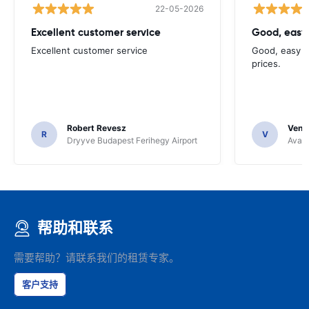
22-05-2026
Excellent customer service
Good, easy
Excellent customer service
Good, easy t
prices.
Robert Revesz
Venka
R
V
Dryyve Budapest Ferihegy Airport
Avant
帮助和联系
需要帮助？请联系我们的租赁专家。
客户支持