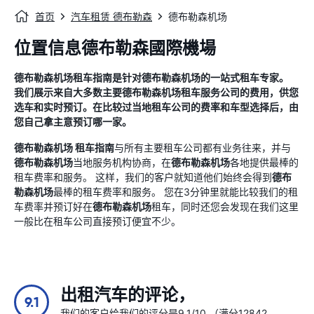
首页
汽车租赁 德布勒森
德布勒森机场
位置信息德布勒森國際機場
德布勒森机场
租车指南
是针对
德布勒森机场
的一站式租车专家。
我们展示来自大多数主要
德布勒森机场
租车服务公司的费用，供您
选车和实时预订。在比较过当地租车公司的费率和车型选择后，由
您自己拿主意预订哪一家。
德布勒森机场
租车指南
与所有主要租车公司都有业务往来，并与
德布勒森机场
当地服务机构协商，在
德布勒森机场
各地提供最棒的
租车费率和服务。 这样，我们的客户就知道他们始终会得到
德布
勒森机场
最棒的租车费率和服务。 您在3分钟里就能比较我们的租
车费率并预订好在
德布勒森机场
租车，同时还您会发现在我们这里
一般比在租车公司直接预订便宜不少。
出租汽车的评论，
9.1
我们的客户给我们的评分是9.1/10 （满分12842