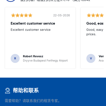
22-05-2026
Excellent customer service
Good, easy
Excellent customer service
Good, easy t
prices.
Robert Revesz
Venka
R
V
Dryyve Budapest Ferihegy Airport
Avant
帮助和联系
需要帮助？请联系我们的租赁专家。