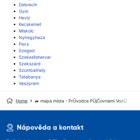
Debrecín
Gyor
Heviz
Kecskemet
Miskolc
Nyiregyhaza
Pecs
Szeged
Szekesfehervar
Szekszard
Szombathely
Tatabanya
Veszprem
Home
🚙 mapa místa - PrŮvodce PŮjČovnami VozŮ
Nápověda a kontakt