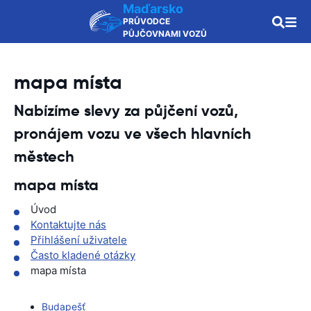
Maďarsko
PRŮVODCE
PŮJČOVNAMI VOZŮ
mapa místa
Nabízíme slevy za půjčení vozů,
pronájem vozu ve všech hlavních
městech
mapa místa
Úvod
Kontaktujte nás
Přihlášení uživatele
Často kladené otázky
mapa místa
Budapešť