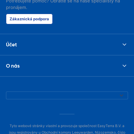
Potřebujete pomoc? Obraťte se na naše specialisty na
pronájem.
Zákaznická podpora
Účet
O nás
Tyto webové stránky vlastní a provozuje společnost EasyTerra B.V. a
jsou registrovány u Obchodní komory Leeuwarden, Nizozemsko, číslo