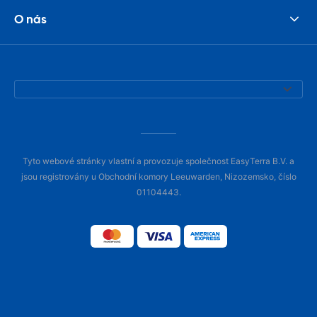
O nás
Tyto webové stránky vlastní a provozuje společnost EasyTerra B.V. a
jsou registrovány u Obchodní komory Leeuwarden, Nizozemsko, číslo
01104443.