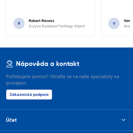
Robert Revesz
Venka
R
V
Dryyve Budapest Ferihegy Airport
Avant
Nápověda a kontakt
Potřebujete pomoc? Obraťte se na naše specialisty na
pronájem.
Zákaznická podpora
Účet