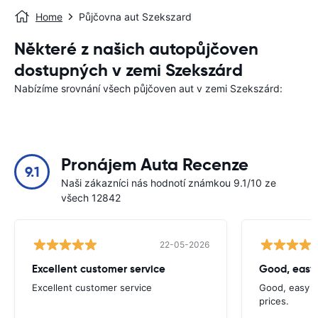
Home
Půjčovna aut Szekszard
Některé z našich autopůjčoven
dostupných v zemi Szekszárd
Nabízíme srovnání všech půjčoven aut v zemi Szekszárd:
Pronájem Auta Recenze
9.1
Naši zákazníci nás hodnotí známkou 9.1/10 ze
všech 12842
22-05-2026
Excellent customer service
Good, easy
Excellent customer service
Good, easy t
prices.