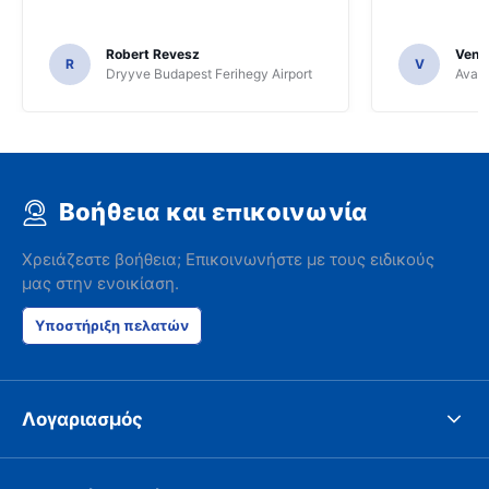
Robert Revesz
Venka
R
V
Dryyve Budapest Ferihegy Airport
Avant
Βοήθεια και επικοινωνία
Χρειάζεστε βοήθεια; Επικοινωνήστε με τους ειδικούς
μας στην ενοικίαση.
Υποστήριξη πελατών
Λογαριασμός