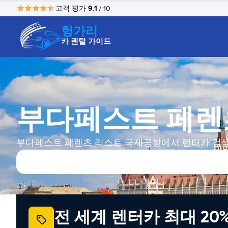
9.1
고객 평가
/ 10
헝가리
카 렌털 가이드
부다페스트 페렌
부다페스트 페렌츠 리스트 국제공항에서 렌터카 검
전 세계 렌터카 최대 20