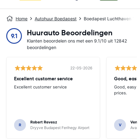
Home
Autohuur Boedapest
Boedapest Luchthaven Term
Huurauto Beoordelingen
9.1
Klanten beoordelen ons met een 9.1/10 uit 12842
beoordelingen
22-05-2026
Excellent customer service
Good, easy
Excellent customer service
Good, easy t
prices.
Robert Revesz
Venka
R
V
Dryyve Budapest Ferihegy Airport
Avant