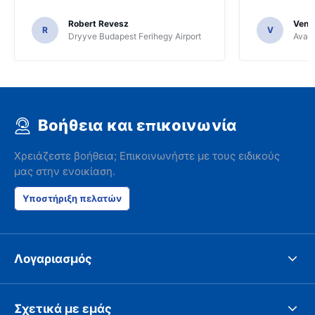
Robert Revesz
Venka
R
V
Dryyve Budapest Ferihegy Airport
Avant
Βοήθεια και επικοινωνία
Χρειάζεστε βοήθεια; Επικοινωνήστε με τους ειδικούς
μας στην ενοικίαση.
Υποστήριξη πελατών
Λογαριασμός
Σχετικά με εμάς