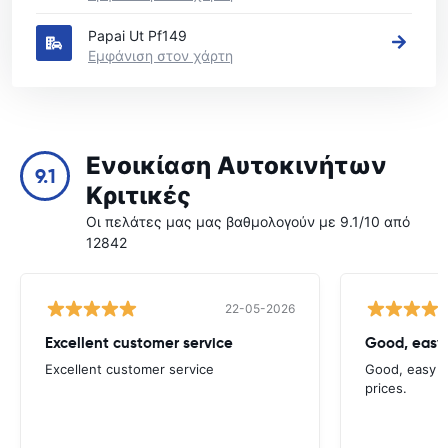
Papai Ut Pf149
Εμφάνιση στον χάρτη
Ενοικίαση Αυτοκινήτων
9.1
Κριτικές
Οι πελάτες μας μας βαθμολογούν με 9.1/10 από
12842
22-05-2026
Excellent customer service
Good, easy
Excellent customer service
Good, easy t
prices.