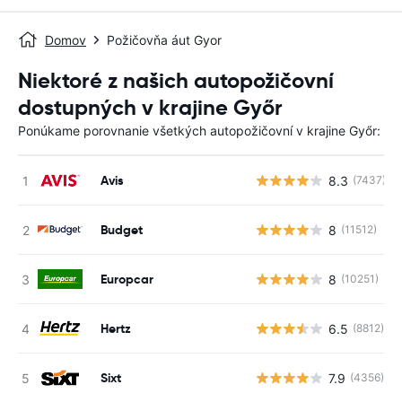
Domov
Požičovňa áut Gyor
Niektoré z našich autopožičovní
dostupných v krajine Győr
Ponúkame porovnanie všetkých autopožičovní v krajine Győr:
Avis
8.3
(7437)
Budget
8
(11512)
Europcar
8
(10251)
Hertz
6.5
(8812)
Sixt
7.9
(4356)