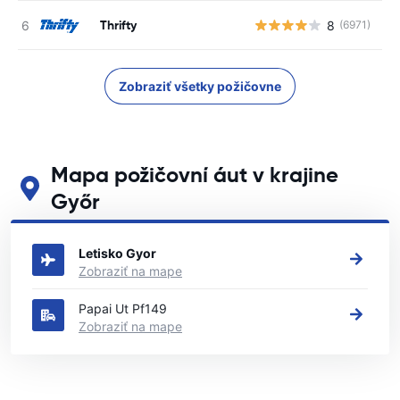
Thrifty
8
(6971)
Zobraziť všetky požičovne
Mapa požičovní áut v krajine
Győr
Pozrite si naše hlavné požičovne áut v krajine Győr
Letisko Gyor
Zobraziť na mape
Papai Ut Pf149
Zobraziť na mape