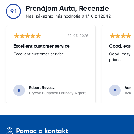
Prenájom Auta, Recenzie
9.1
Naši zákazníci nás hodnotia 9.1/10 z 12842
22-05-2026
Excellent customer service
Good, easy
Excellent customer service
Good, easy t
prices.
Robert Revesz
Venka
R
V
Dryyve Budapest Ferihegy Airport
Avant
Pomoc a kontakt