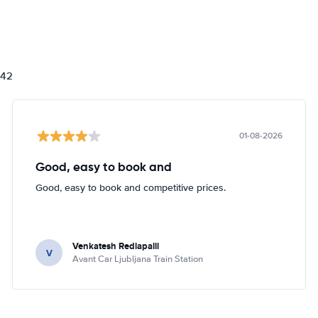
842
01-08-2026
Good, easy to book and
Good, easy to book and competitive prices.
Venkatesh Redlapalli
V
Avant Car Ljubljana Train Station