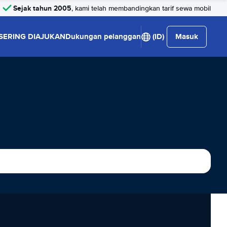
Sejak tahun 2005
, kami telah membandingkan tarif sewa mobil
SERING DIAJUKAN
Dukungan pelanggan
(ID)
Masuk