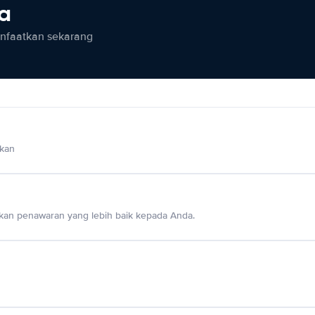
ia
anfaatkan sekarang
lkan
an penawaran yang lebih baik kepada Anda.