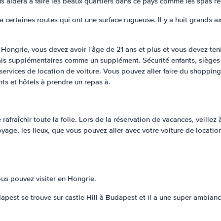
s aidera à faire les beaux quartiers dans ce pays comme les spas res
a certaines routes qui ont une surface rugueuse. Il y a huit grands a
n Hongrie, vous devez avoir l'âge de 21 ans et plus et vous devez te
is supplémentaires comme un supplément. Sécurité enfants, sièges s
ervices de location de voiture. Vous pouvez aller faire du shopping 
ts et hôtels à prendre un repas à.
afraîchir toute la folie. Lors de la réservation de vacances, veill
e, les lieux, que vous pouvez aller avec votre voiture de locatio
ous pouvez visiter en Hongrie.
pest se trouve sur castle Hill à Budapest et il a une super ambianc