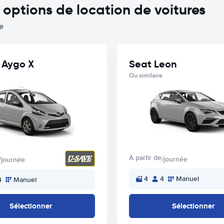
ptions de location de voitures
e
 Aygo X
Seat Leon
Ou similaire
À partir de
/journée
/journée
4
4
Manuel
4
Manuel
Sélectionner
Sélectionner