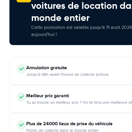
voitures de location da
monde entier
Cette promotion est valable jusqu'à 11 août 2026
aujourd'hui !
Annulation
gratuite
Jusqu'à 48h avant l'heure de collecte prévue
Meilleur prix garanti
Tu as trouvé un meilleur prix ? On te fera une meilleure of
Plus de 24000
lieux de prise du véhicule
Points de collecte dans le monde entier