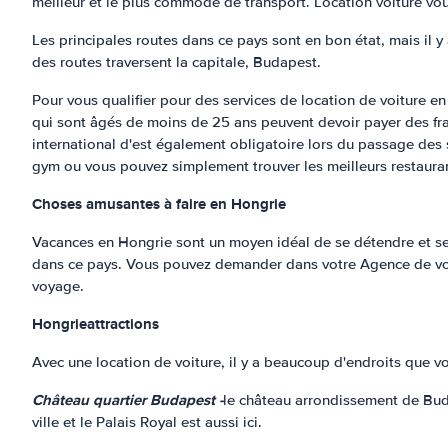
meilleur et le plus commode de transport. Location voiture vou
Les principales routes dans ce pays sont en bon état, mais il y 
des routes traversent la capitale, Budapest.
Pour vous qualifier pour des services de location de voiture e
qui sont âgés de moins de 25 ans peuvent devoir payer des fra
international d'est également obligatoire lors du passage des s
gym ou vous pouvez simplement trouver les meilleurs restauran
Choses amusantes à faire en Hongrie
Vacances en Hongrie sont un moyen idéal de se détendre et se r
dans ce pays. Vous pouvez demander dans votre Agence de voyag
voyage.
Hongrie
attractions
Avec une location de voiture, il y a beaucoup d'endroits que v
Château quartier Budapest -
le château arrondissement de Buda
ville et le Palais Royal est aussi ici.