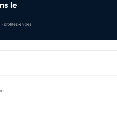
ns le
 - profitez-en dès
fre.