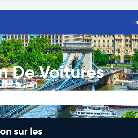
I
n De Voitures
on sur les