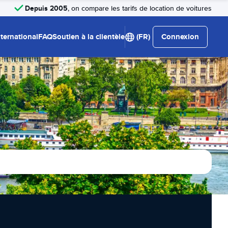
Depuis 2005
, on compare les tarifs de location de voitures
nternational
FAQ
Soutien à la clientèle
(FR)
Connexion