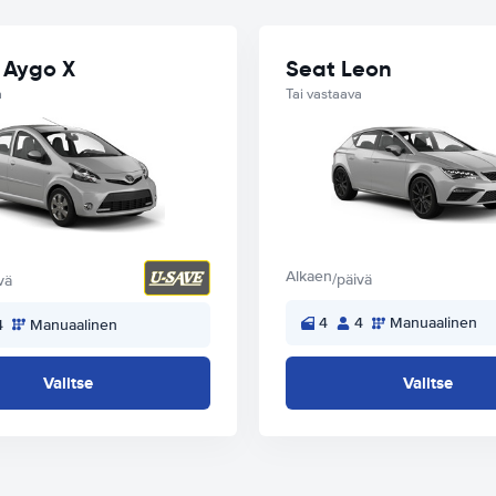
 Aygo X
Seat Leon
a
Tai vastaava
Alkaen
/päivä
vä
4
4
Manuaalinen
4
Manuaalinen
Valitse
Valitse