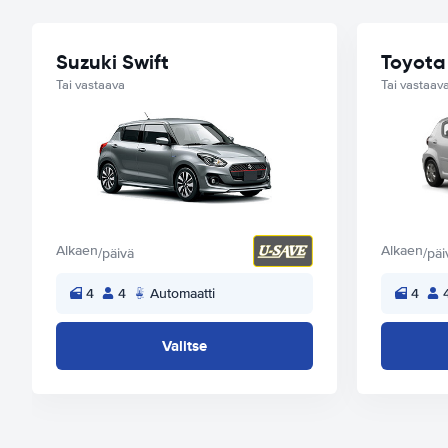
Suzuki Swift
Toyota
Tai vastaava
Tai vastaav
Alkaen
Alkaen
/päivä
/päi
4
4
Automaatti
4
Valitse