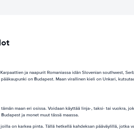
dot
Karpaattien ja naapurit Romaniassa idän Slovenian southwest, Serbi
 pääkaupunki on Budapest. Maan virallinen kieli on Unkari, kutsuta
 tämän maan eri osissa. Voidaan käyttää linja-, taksi- tai vuokra, 
kas Budapest ja monet muut tässä maassa.
joilla on karkea pinta. Tällä hetkellä kahdeksan pääväylillä, jotka v