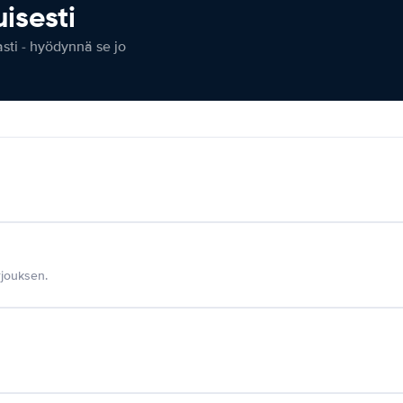
isesti
ti - hyödynnä se jo
jouksen.