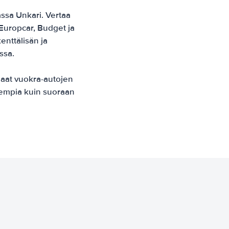
sa Unkari. Vertaa
, Europcar, Budget ja
enttälisän ja
ssa.
haat vuokra-autojen
vempia kuin suoraan