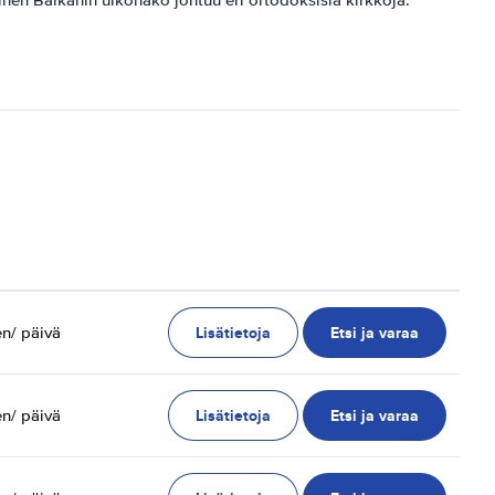
Lisätietoja
Etsi ja varaa
en
/ päivä
Lisätietoja
Etsi ja varaa
en
/ päivä