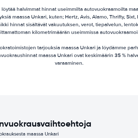
öytää halvimmat hinnat useimmilta autovuokraamoilta maas
tyksiä maassa Unkari, kuten; Hertz, Avis, Alamo, Thrifty, Sixt
ikki hinnat sisältävät vakuutuksen, verot, tiepalvelun, lentok
oittamattoman kilometrimäärän useimmissa autovuokraamoi
okratoimistojen tarjouksia maassa Unkari ja löydämme par
onvuokraushinnat maassa Unkari ovat keskimäärin 35 % hal
varaaminen.
onvuokrausvaihtoehtoja
vuokrauksesta maassa Unkari