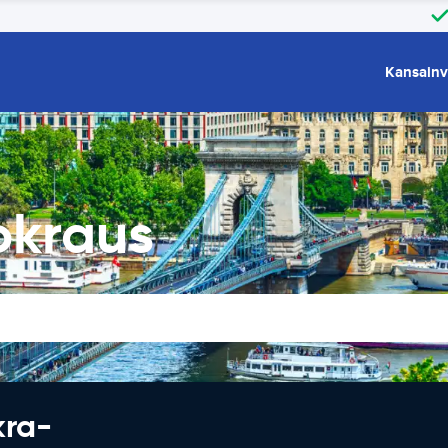
Kansainv
okraus
kra-