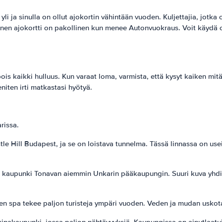
yli ja sinulla on ollut ajokortin vähintään vuoden. Kuljettajia, jotk
linen ajokortti on pakollinen kun menee Autonvuokraus. Voit käydä o
is kaikki hulluus. Kun varaat loma, varmista, että kysyt kaiken mitä
iten irti matkastasi hyötyä.
rissa.
astle Hill Budapest, ja se on loistava tunnelma. Tässä linnassa on 
 kaupunki Tonavan aiemmin Unkarin pääkaupungin. Suuri kuva yhdist
sen spa tekee paljon turisteja ympäri vuoden. Veden ja mudan uskot
kinakaupunki, jossa paljon nähtävyyksiä. Kaupungissa on ainutlaatui