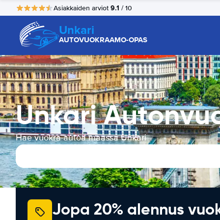
9.1
Asiakkaiden arviot
/ 10
Unkari
AUTOVUOKRAAMO-OPAS
Unkari Autonvu
Hae vuokra-autoa maassa Unkari
Jopa 20% alennus vuo