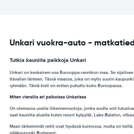
Unkari vuokra-auto - matkatie
Tutkia kauniita paikkoja
Unkari
Unkari on keskeinen osa Eurooppa-rannikon maa. Se sijaitsee 
Itävallan länteen. Tässä maassa, joka on myös suurin kaupunki
ryhmään. Tämä kieli on eniten puhuttu koko Euroopassa.
Miten vierailla eri paikoissa Unkarissa
On olemassa useita liikennemuotoja, jonka avulla voit tutustua
saat kauniita alueita kuten resort kylpylät, Lake Balaton, vil
Maan tärkeimmät reitit ovat hyvässä kunnossa, mutta on teillä, 
pääkaupunki Budapest.