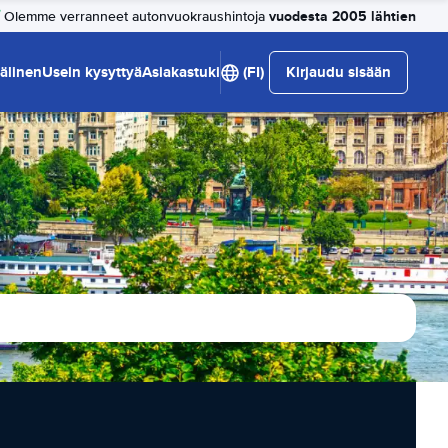
vuodesta 2005 lähtien
Olemme verranneet autonvuokraushintoja
älinen
Usein kysyttyä
Asiakastuki
(FI)
Kirjaudu sisään