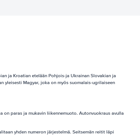
an ja Kroatian etelään Pohjois-ja Ukrainan Slovakian ja
an yleisesti Magyar, joka on myös suomalais-ugrilaiseen
joka on paras ja mukavin liikennemuoto. Autonvuokraus avulla
alitaan yhden numeron järjestelmä. Seitsemän reitit läpi