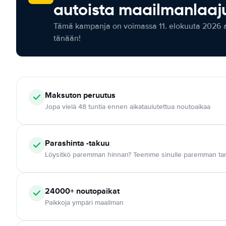
autoista maailmanlaaju
Tämä kampanja on voimassa 11. elokuuta 2026 as
tänään!
Maksuton
peruutus
Jopa vielä 48 tuntia ennen aikataulutettua noutoaikaa
Parashinta -takuu
Löysitkö paremman hinnan? Teemme sinulle paremman tar
24000+
noutopaikat
Paikkoja ympäri maailman