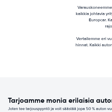
Varauskoneemme l
kaikkia johtavia yri
Europcar. Ka
raj
Vertailemme eri vu
hinnat. Kaikki aut
Tarjoamme monia erilaisia aut
Joten tee tarjouspyyntö ja voit säästää jopa 50 % auton 