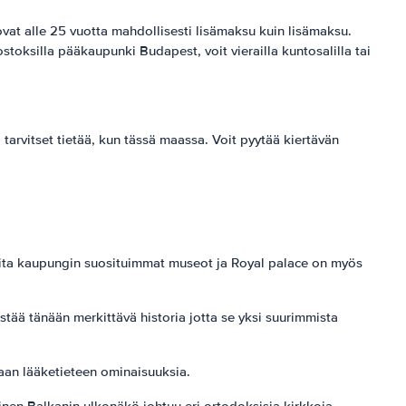
a ovat alle 25 vuotta mahdollisesti lisämaksu kuin lisämaksu.
stoksilla pääkaupunki Budapest, voit vierailla kuntosalilla tai
 tarvitset tietää, kun tässä maassa. Voit pyytää kiertävän
useita kaupungin suosituimmat museot ja Royal palace on myös
ää tänään merkittävä historia jotta se yksi suurimmista
aan lääketieteen ominaisuuksia.
nen Balkanin ulkonäkö johtuu eri ortodoksisia kirkkoja.