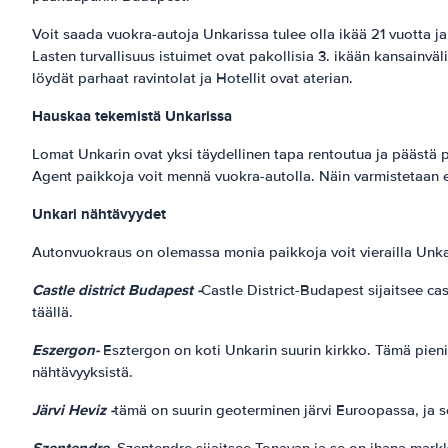
Voit saada vuokra-autoja Unkarissa tulee olla ikää 21 vuotta ja 
Lasten turvallisuus istuimet ovat pakollisia 3. ikään kansainvä
löydät parhaat ravintolat ja Hotellit ovat aterian.
Hauskaa tekemistä Unkarissa
Lomat Unkarin ovat yksi täydellinen tapa rentoutua ja päästä po
Agent paikkoja voit mennä vuokra-autolla. Näin varmistetaan en
Unkari
nähtävyydet
Autonvuokraus on olemassa monia paikkoja voit vierailla Unka
Castle district Budapest -
Castle District-Budapest sijaitsee c
täällä.
Eszergon-
Esztergon on koti Unkarin suurin kirkko. Tämä pieni
nähtävyyksistä.
Järvi Heviz -
tämä on suurin geoterminen järvi Euroopassa, ja 
Szentendre -
Szentendre sijaitsee Tonavan ja se on ihana mark