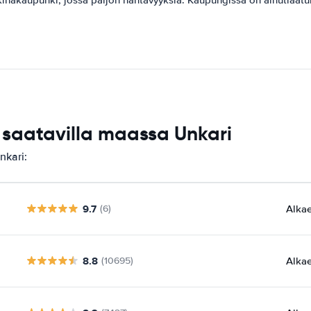
saatavilla maassa Unkari
nkari:
9.7
Alka
(6)
8.8
Alka
(10695)