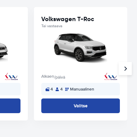
Volkswagen T-Roc
Tai vastaava
Alkaen
/päivä
4
4
Manuaalinen
Valitse