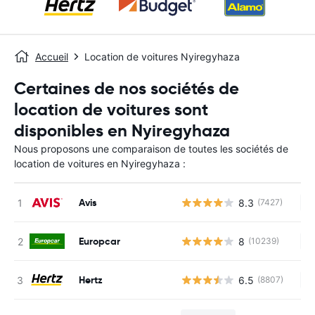
Accueil
Location de voitures Nyiregyhaza
Certaines de nos sociétés de
location de voitures sont
disponibles en Nyiregyhaza
Nous proposons une comparaison de toutes les sociétés de
location de voitures en Nyiregyhaza :
Avis
8.3
(7427)
Au
Europcar
8
(10239)
Au
Hertz
6.5
(8807)
Au