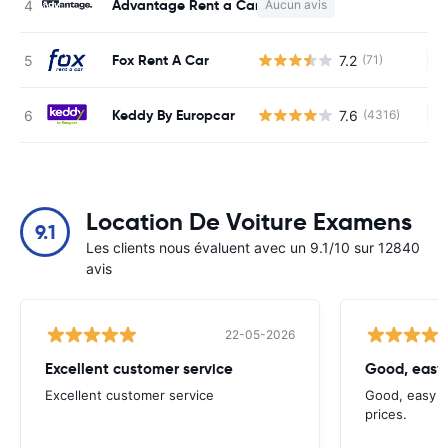
Advantage Rent a Car
Aucun avis
Au
Fox Rent A Car
7.2
(71)
Au
Keddy By Europcar
7.6
(4316)
Au
Location De Voiture Examens
9.1
Les clients nous évaluent avec un 9.1/10 sur 12840
avis
22-05-2026
Excellent customer service
Good, easy
Excellent customer service
Good, easy t
prices.