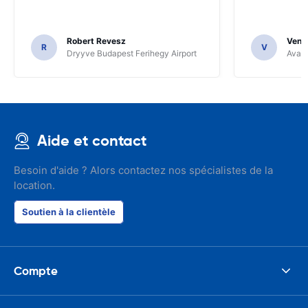
Robert Revesz
Venka
R
V
Dryyve Budapest Ferihegy Airport
Avant
Aide et contact
Besoin d'aide ? Alors contactez nos spécialistes de la
location.
Soutien à la clientèle
Compte