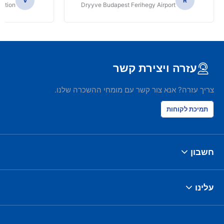
V
R
tation
Dryyve Budapest Ferihegy Airport
עזרה ויצירת קשר
צריך עזרה? אנא צור קשר עם מומחי ההשכרה שלנו.
תמיכת לקוחות
חשבון
עלינו