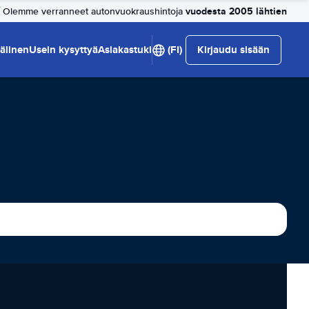
vuodesta 2005 lähtien
Olemme verranneet autonvuokraushintoja
älinen
Usein kysyttyä
Asiakastuki
(FI)
Kirjaudu sisään