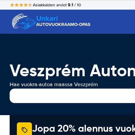
9.1
Asiakkaiden arviot
/ 10
Unkari
AUTOVUOKRAAMO-OPAS
Veszprém Auto
Hae vuokra-autoa maassa Veszprém
Jopa 20% alennus vuo