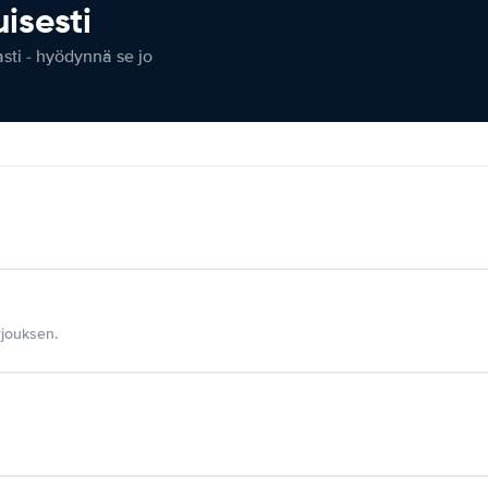
isesti
ti - hyödynnä se jo
jouksen.