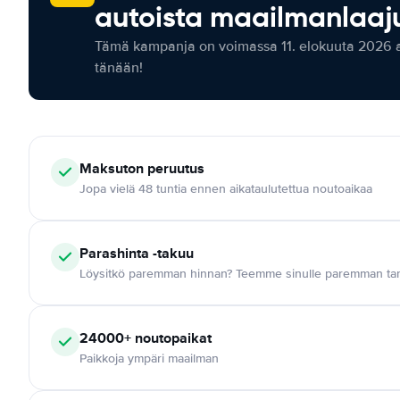
autoista maailmanlaaju
Tämä kampanja on voimassa 11. elokuuta 2026 as
tänään!
Maksuton
peruutus
Jopa vielä 48 tuntia ennen aikataulutettua noutoaikaa
Parashinta -takuu
Löysitkö paremman hinnan? Teemme sinulle paremman tar
24000+
noutopaikat
Paikkoja ympäri maailman