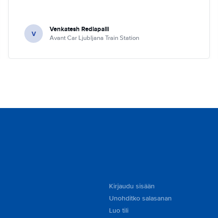
Venkatesh Redlapalli
V
Avant Car Ljubljana Train Station
Kirjaudu sisään
Unohditko salasanan
Luo tili