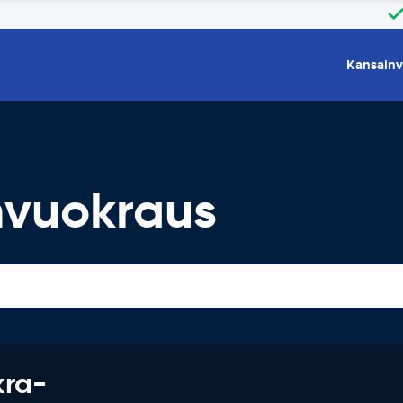
Kansainv
nvuokraus
kra-