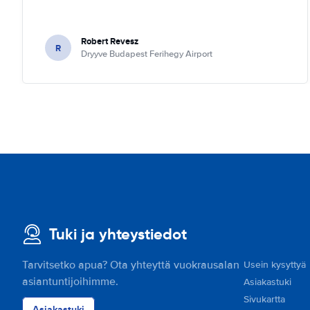
Robert Revesz
R
Dryyve Budapest Ferihegy Airport
Tuki ja yhteystiedot
Tarvitsetko apua? Ota yhteyttä vuokrausalan
Usein kysyttyä
asiantuntijoihimme.
Asiakastuki
Sivukartta
Asiakastuki