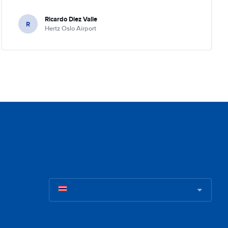
Ricardo Diez Valle
R
Hertz Oslo Airport