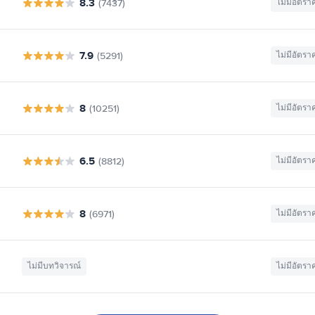
8.3
(7437)
ไม่มีอัตรา
7.9
(5291)
ไม่มีอัตรา
8
(10251)
ไม่มีอัตรา
6.5
(8812)
ไม่มีอัตรา
8
(6971)
ไม่มีอัตรา
ไม่มีบทวิจารณ์
ไม่มีอัตรา