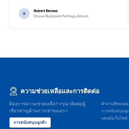
Robert Revesz
R
Dryyve Budapest Ferihegy Airport
ความช่วยเหลือและการติดต่อ
ต้องการความช่วยเหลือ? กรุณาติดต่อผู้
คำถามที่พบบ่อย
เชี่ยวชาญด้านการเช่าของเรา
การสนับสนุนลูก
แผนผังเว็บไซต์
การสนับสนุนลูกค้า