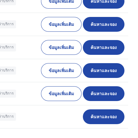
ข้อมูลเพิ่มเติม
ค้นหาและจอง
ค่าบริการ
ข้อมูลเพิ่มเติม
ค้นหาและจอง
ค่าบริการ
ข้อมูลเพิ่มเติม
ค้นหาและจอง
ค่าบริการ
ข้อมูลเพิ่มเติม
ค้นหาและจอง
ค่าบริการ
ข้อมูลเพิ่มเติม
ค้นหาและจอง
ค่าบริการ
ค้นหาและจอง
ค่าบริการ