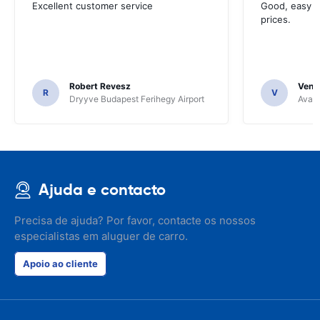
Excellent customer service
Good, easy t
prices.
Robert Revesz
Venka
R
V
Dryyve Budapest Ferihegy Airport
Avant
Ajuda e contacto
Precisa de ajuda? Por favor, contacte os nossos
especialistas em aluguer de carro.
Apoio ao cliente