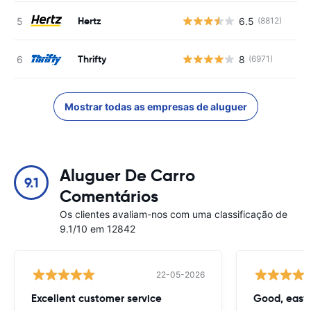
Hertz
6.5
(8812)
N
Thrifty
8
(6971)
N
Mostrar todas as empresas de aluguer
Aluguer De Carro
9.1
Comentários
Os clientes avaliam-nos com uma classificação de
9.1/10 em 12842
22-05-2026
Excellent customer service
Good, easy