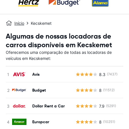
Início
Kecskemet
Algumas de nossas locadoras de
carros disponíveis em Kecskemet
Oferecemos uma comparação de todas as locadoras de
veículos em Kecskemet:
Avis
8.3
(7437)
N
Budget
8
(11512)
N
Dollar Rent a Car
7.9
(5291)
N
Europcar
8
(10251)
N