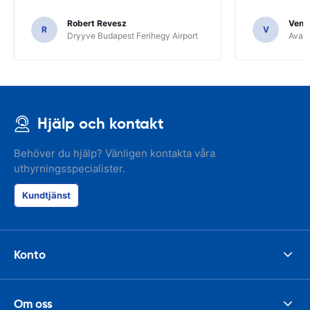
Robert Revesz
Venka
R
V
Dryyve Budapest Ferihegy Airport
Avant
Hjälp och kontakt
Behöver du hjälp? Vänligen kontakta våra
uthyrningsspecialister.
Kundtjänst
Konto
Om oss