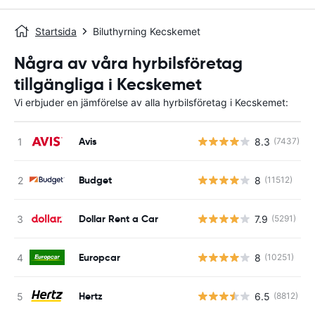
Startsida
Biluthyrning Kecskemet
Några av våra hyrbilsföretag
tillgängliga i Kecskemet
Vi erbjuder en jämförelse av alla hyrbilsföretag i Kecskemet:
Avis
8.3
(7437)
Budget
8
(11512)
Dollar Rent a Car
7.9
(5291)
Europcar
8
(10251)
Hertz
6.5
(8812)