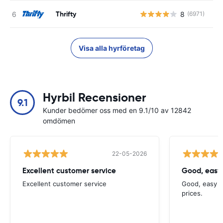
Thrifty
8
(6971)
Visa alla hyrföretag
Hyrbil Recensioner
9.1
Kunder bedömer oss med en 9.1/10 av 12842
omdömen
22-05-2026
Excellent customer service
Good, easy
Excellent customer service
Good, easy t
prices.