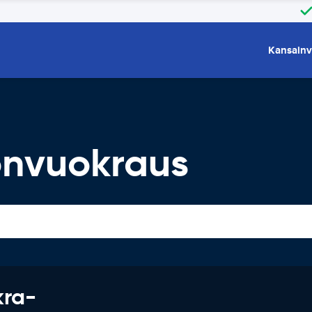
Kansainv
onvuokraus
kra-