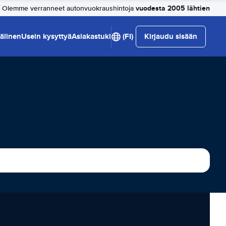
vuodesta 2005 lähtien
Olemme verranneet autonvuokraushintoja
älinen
Usein kysyttyä
Asiakastuki
(FI)
Kirjaudu sisään