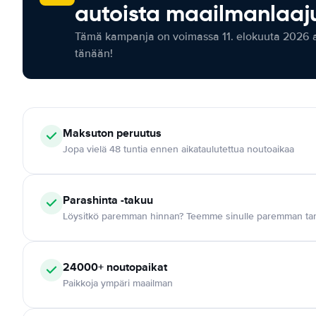
autoista maailmanlaaju
Tämä kampanja on voimassa 11. elokuuta 2026 as
tänään!
Maksuton
peruutus
Jopa vielä 48 tuntia ennen aikataulutettua noutoaikaa
Parashinta -takuu
Löysitkö paremman hinnan? Teemme sinulle paremman tar
24000+
noutopaikat
Paikkoja ympäri maailman