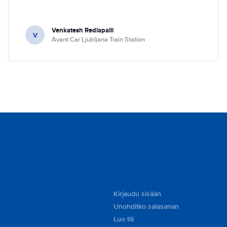
Venkatesh Redlapalli
V
Avant Car Ljubljana Train Station
Kirjaudu sisään
Unohditko salasanan
Luo tili