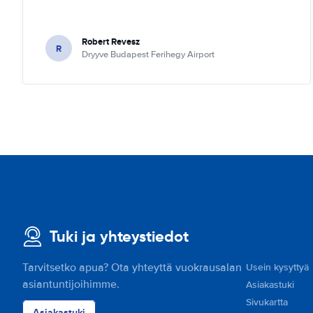
Robert Revesz
R
Dryyve Budapest Ferihegy Airport
Tuki ja yhteystiedot
Tarvitsetko apua? Ota yhteyttä vuokrausalan
Usein kysyttyä
asiantuntijoihimme.
Asiakastuki
Sivukartta
Asiakastuki