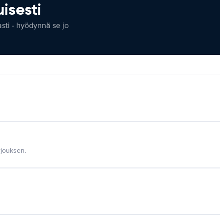
isesti
ti - hyödynnä se jo
jouksen.