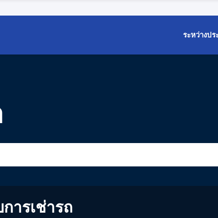
ระหว่างปร
า
บการเช่ารถ