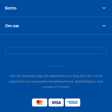
Konto
Om oss
Den här webbsidan ägs och administreras av EasyTerra B.V. och är
registrerad hos Leeuwarden Handelskammare, Nederländerna, med
nummer 01104443