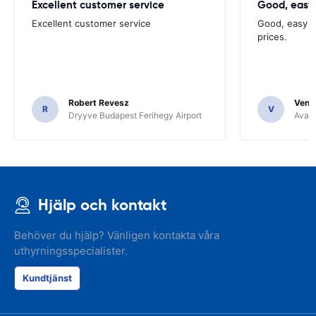
Excellent customer service
Good, easy
Excellent customer service
Good, easy t
prices.
Robert Revesz
Venka
R
V
Dryyve Budapest Ferihegy Airport
Avant
Hjälp och kontakt
Behöver du hjälp? Vänligen kontakta våra
uthyrningsspecialister.
Kundtjänst