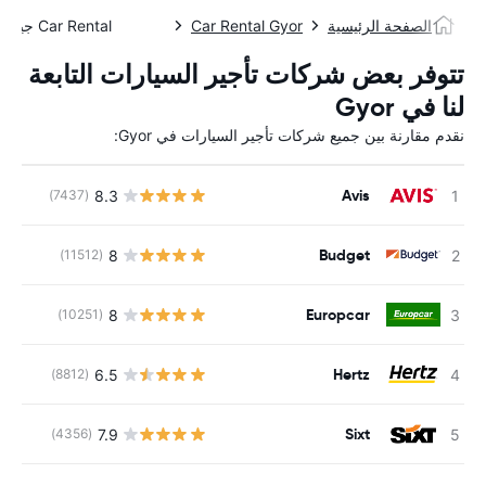
الصفحة الرئيسية
Car Rental Gyor
Car Rental جيور
تتوفر بعض شركات تأجير السيارات التابعة
لنا في Gyor
نقدم مقارنة بين جميع شركات تأجير السيارات في Gyor:
Avis
8.3
(7437)
ل
Budget
8
(11512)
ل
Europcar
8
(10251)
ل
Hertz
6.5
(8812)
ل
Sixt
7.9
(4356)
ل