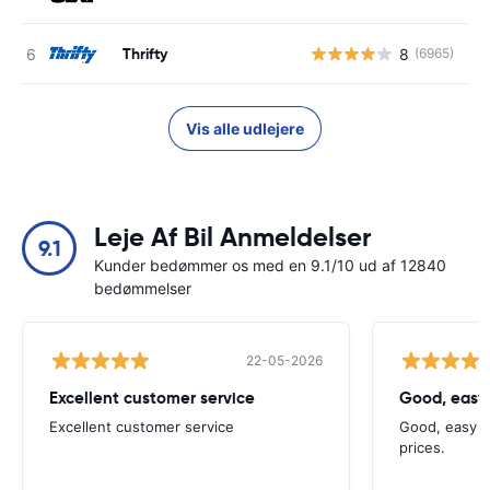
Thrifty
8
(6965)
Vis alle udlejere
Leje Af Bil Anmeldelser
9.1
Kunder bedømmer os med en 9.1/10 ud af 12840
bedømmelser
22-05-2026
Excellent customer service
Good, easy
Excellent customer service
Good, easy t
prices.