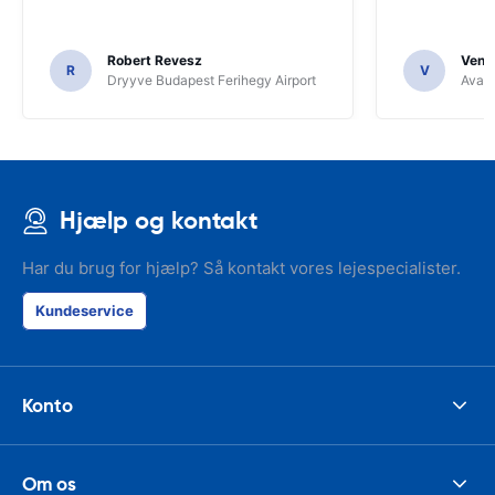
Robert Revesz
Venka
R
V
Dryyve Budapest Ferihegy Airport
Avant
Hjælp og kontakt
Har du brug for hjælp? Så kontakt vores lejespecialister.
Kundeservice
Konto
Om os