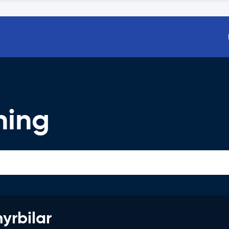
ning
hyrbilar