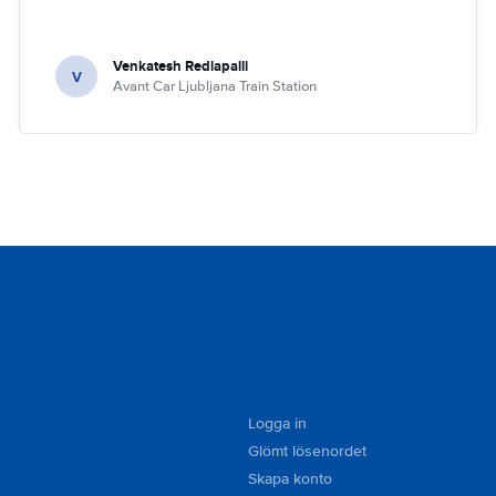
Venkatesh Redlapalli
V
Avant Car Ljubljana Train Station
Logga in
Glömt lösenordet
Skapa konto