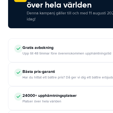
över hela världen
Denna kampanj gäller till och med 11 augusti 20
idag!
Gratis
avbokning
Upp till 48 timmar före överenskommen upphämtningstid
Bästa pris-garanti
Har du hittat ett bättre pris? Då ger vi dig ett bättre erbju
24000+
upphämtningsplatser
Platser över hela världen