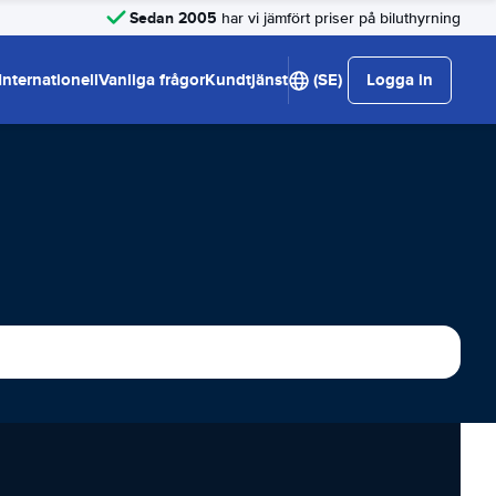
Sedan 2005
har vi jämfört priser på biluthyrning
Internationell
Vanliga frågor
Kundtjänst
(SE)
Logga in