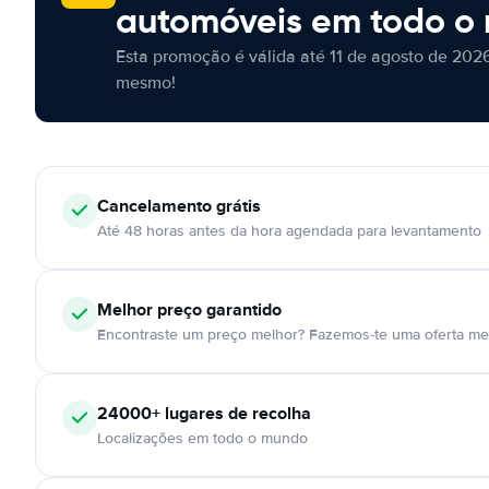
automóveis em todo o
Esta promoção é válida até 11 de agosto de 2026
mesmo!
Cancelamento
grátis
Até 48 horas antes da hora agendada para levantamento
Melhor preço garantido
Encontraste um preço melhor? Fazemos-te uma oferta mel
24000+
lugares de recolha
Localizações em todo o mundo