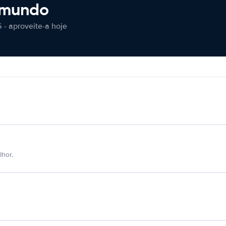
 mundo
 - aproveite-a hoje
hor.