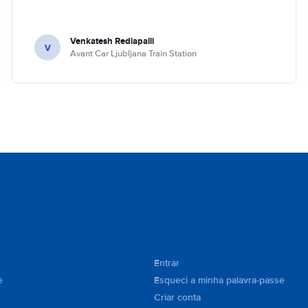
Venkatesh Redlapalli
V
Avant Car Ljubljana Train Station
Entrar
e
Esqueci a minha palavra-passe
Criar conta