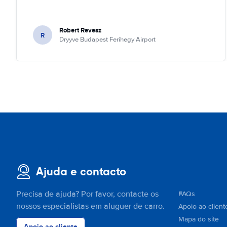
Robert Revesz
R
Dryyve Budapest Ferihegy Airport
Ajuda e contacto
Precisa de ajuda? Por favor, contacte os
FAQs
nossos especialistas em aluguer de carro.
Apoio ao client
Mapa do site
Apoio ao cliente