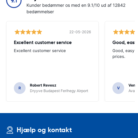
9.1
Kunder bedømmer os med en 9.1/10 ud af 12842
bedømmelser
22-05-2026
Excellent customer service
Good, easy
Excellent customer service
Good, easy t
prices.
Robert Revesz
Venka
R
V
Dryyve Budapest Ferihegy Airport
Avant
Hjælp og kontakt