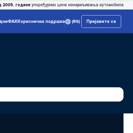
д 2005. године
упоређујемо цене изнајмљивања аутомобила
дни
ФАК
Корисничка подршка
(RS)
Пријавите се