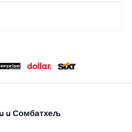
 su u Сомбатхељ