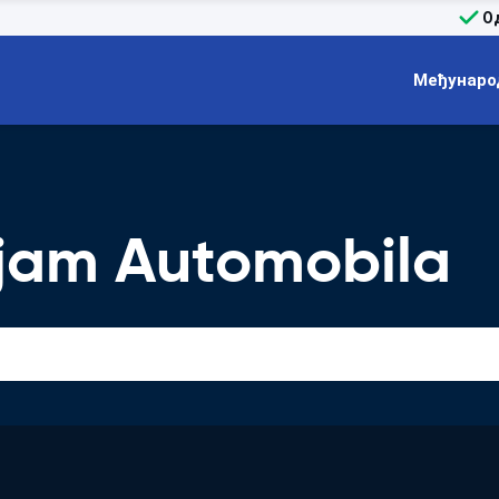
О
Међунаро
am Automobila