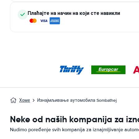
Плаћајте на начин на који сте навикли
Хоме
Изнајмљивање аутомобила Sombathej
Neke od naših kompanija za iz
Nudimo poređenje svih kompanija za iznajmljivanje auto