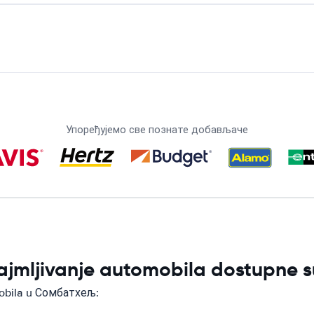
Упоређујемо све познате добављаче
najmljivanje automobila dostupne
mobila u Сомбатхељ: