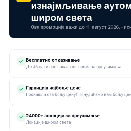
изнајмљивање ауто
широм света
Ова промоција важи до 11. август 2026. - ис
Бесплатно отказивање
До 48 сати пре заказаног времена преузимања
Гаранција најбоље цене
Пронашли сте бољу цену? Понудићемо вам бољу цен
24000+ локација за преузимање
Локације широм света