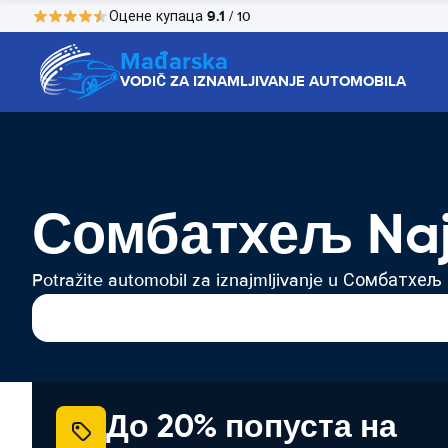
9.1
Оцене купаца
/ 10
Mađarska
VODIČ ZA IZNAMLJIVANJE AUTOMOBILA
Сомбатхељ Naj
Potražite automobil za iznajmljivanje u Сомбатхељ
До 20% попуста на