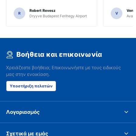
Robert Revesz
Venka
R
V
Dryyve Budapest Ferihegy Airport
Avant
Βοήθεια και επικοινωνία
Χρειάζεστε βοήθεια; Επικοινωνήστε με τους ειδικούς
μας στην ενοικίαση.
Υποστήριξη πελατών
Λογαριασμός
Σχετικά με εμάς