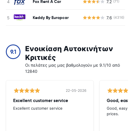
Fox Rent A Car
7.2
(71)
Keddy By Europcar
7.6
(4316)
Ενοικίαση Αυτοκινήτων
9.1
Κριτικές
Οι πελάτες μας μας βαθμολογούν με 9.1/10 από
12840
22-05-2026
Excellent customer service
Good, easy
Excellent customer service
Good, easy t
prices.