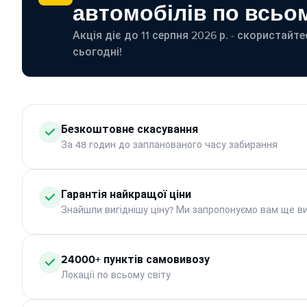
автомобілів по всьом
Акція діє до 11 серпня 2026 р. - скористайт
сьогодні!
Безкоштовне скасування
За 48 годин до запланованого часу забирання
Гарантія найкращої ціни
Знайшли вигіднішу ціну? Ми запропонуємо вам ще ви
24000+ пунктів самовивозу
Локації по всьому світу