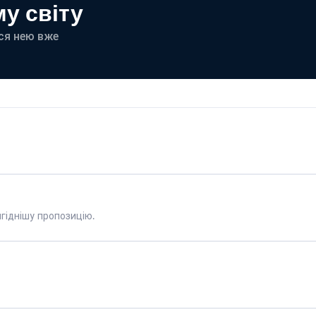
у світу
еся нею вже
гіднішу пропозицію.