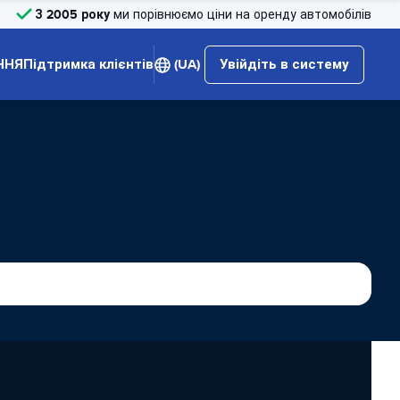
З 2005 року
ми порівнюємо ціни на оренду автомобілів
ННЯ
Підтримка клієнтів
(UA)
Увійдіть в систему