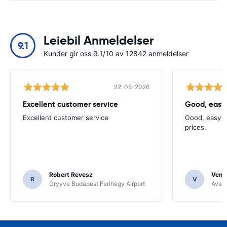
Leiebil Anmeldelser
9.1
Kunder gir oss 9.1/10 av 12842 anmeldelser
22-05-2026
Excellent customer service
Good, easy
Excellent customer service
Good, easy t
prices.
Robert Revesz
Venka
R
V
Dryyve Budapest Ferihegy Airport
Avant