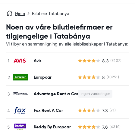
Hjem
Bilutleie Tatabanya
Noen av våre bilutleiefirmaer er
tilgjengelige i Tatabánya
Vi tilbyr en sammenligning av alle leiebilselskaper i Tatabánya:
Avis
8.3
(7437)
In
Europcar
8
(10251)
In
Advantage Rent a Car
Ingen vurderinger
In
Fox Rent A Car
7.3
(71)
In
Keddy By Europcar
7.6
(4319)
In