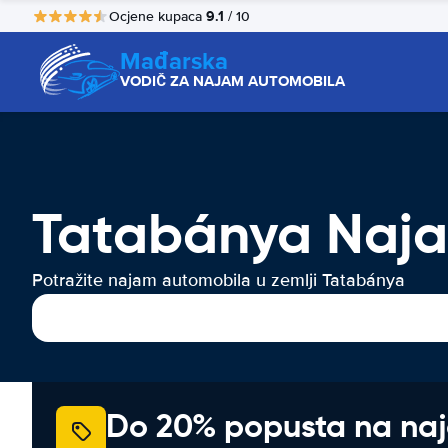
9.1
Ocjene kupaca
/ 10
Mađarska
VODIČ ZA NAJAM AUTOMOBILA
Tatabánya Naja
Potražite najam automobila u zemlji Tatabánya
Do 20% popusta na na