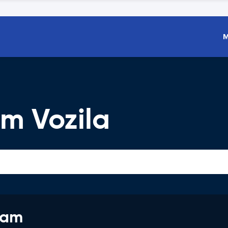
M
m Vozila
jam