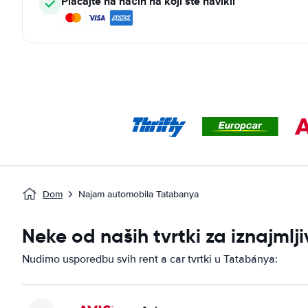
Plaćajte na način na koji ste navikli
Dom
Najam automobila Tatabanya
Neke od naših tvrtki za iznajml
Nudimo usporedbu svih rent a car tvrtki u Tatabánya: