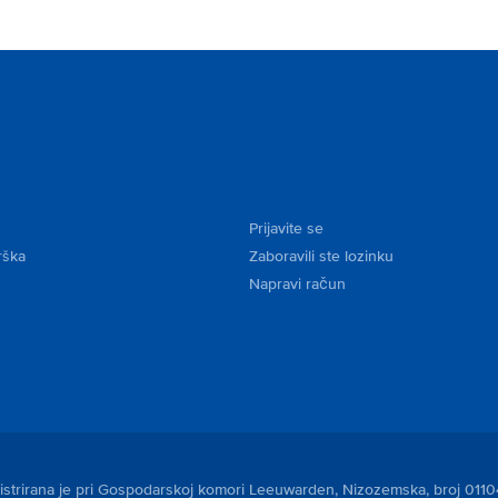
Prijavite se
rška
Zaboravili ste lozinku
Napravi račun
egistrirana je pri Gospodarskoj komori Leeuwarden, Nizozemska, broj 011