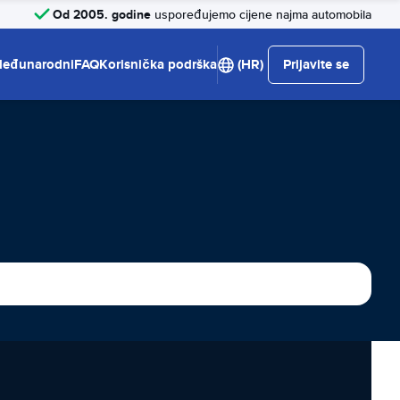
Od 2005. godine
uspoređujemo cijene najma automobila
eđunarodni
FAQ
Korisnička podrška
(HR)
Prijavite se