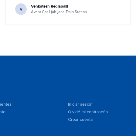
Venkatesh Redlapalli
V
Avant Car Ljubljana Train Station
uentes
Iniciar sesión
nte
Olvidé mi contraseña
Crear cuenta