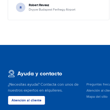
Robert Revesz
R
Dryyve Budapest Ferihegy Airport
Ayuda y contacto
¿Necesitas ayuda? Contacta con unos de
Preguntas frec
nuestros expertos en alquileres.
Atención al clie
Mapa del sitio
Atención al cliente