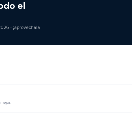
odo el
2026 - ¡aprovéchala
mejor.