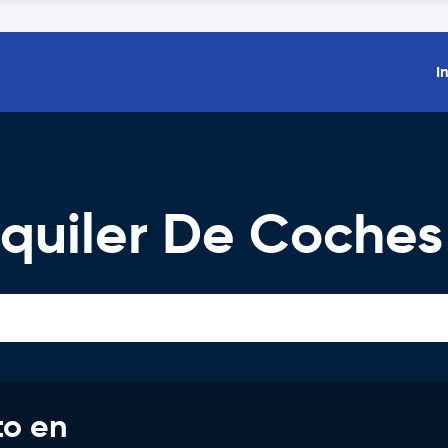
I
quiler De Coches
to en