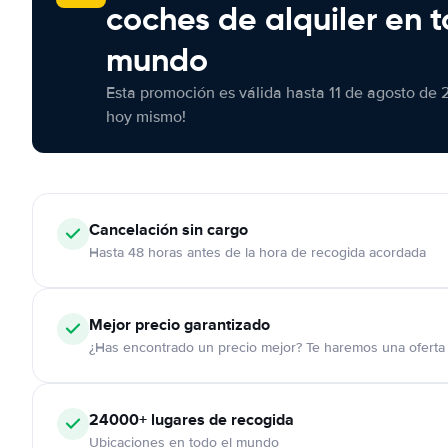
coches de alquiler en t
mundo
Esta promoción es válida hasta 11 de agosto de 
hoy mismo!
Cancelación
sin cargo
Hasta 48 horas antes de la hora de recogida acordada
Mejor precio garantizado
¿Has encontrado un precio mejor? Te haremos una oferta 
24000+
lugares de recogida
Ubicaciones en todo el mundo