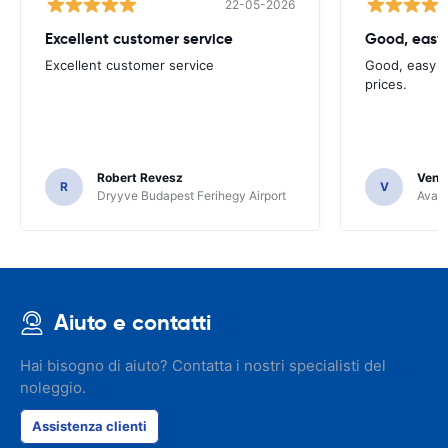
22-05-2026
Excellent customer service
Good, easy
Excellent customer service
Good, easy t
prices.
Robert Revesz
Venka
R
V
Dryyve Budapest Ferihegy Airport
Avant
Aiuto e contatti
Hai bisogno di aiuto? Contatta i nostri specialisti del
noleggio.
Assistenza clienti