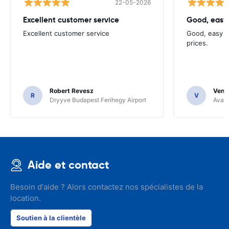
22-05-2026
Excellent customer service
Good, easy
Excellent customer service
Good, easy t
prices.
Robert Revesz
Venka
R
V
Dryyve Budapest Ferihegy Airport
Avant
Aide et contact
Besoin d'aide ? Alors contactez nos spécialistes de la
location.
Soutien à la clientèle