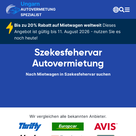
Ungarn
AUTOVERMIETUNG
SPEZIALIST
Bis zu 20% Rabatt auf Mietwagen weltweit
Dieses
Angebot ist gültig bis 11. August 2026 - nutzen Sie es
noch heute!
Szekesfehervar
Autovermietung
Nach Mietwagen in Szekesfehervar suchen
Wir vergleichen alle bekannten Anbieter.