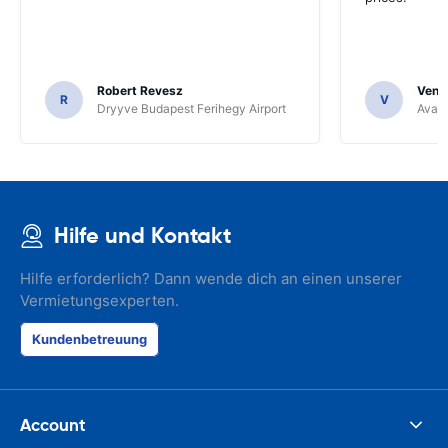
Robert Revesz
Venka
R
V
Dryyve Budapest Ferihegy Airport
Avant
Hilfe und Kontakt
Hilfe erforderlich? Dann wende dich an einen unserer
Vermietungsexperten.
Kundenbetreuung
Account