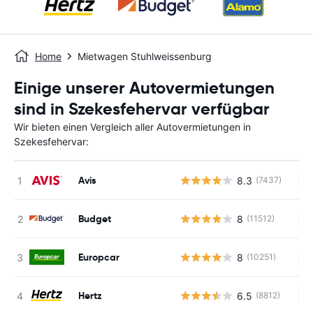
Home
Mietwagen Stuhlweissenburg
Einige unserer Autovermietungen
sind in Szekesfehervar verfügbar
Wir bieten einen Vergleich aller Autovermietungen in
Szekesfehervar:
Avis
8.3
(7437)
Ke
Budget
8
(11512)
Ke
Europcar
8
(10251)
Ke
Hertz
6.5
(8812)
Ke