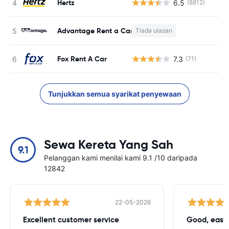
Hertz
6.5
(8812)
T
Advantage Rent a Car
Tiada ulasan
T
Fox Rent A Car
7.3
(71)
T
Tunjukkan semua syarikat penyewaan
Sewa Kereta Yang Sah
9.1
Pelanggan kami menilai kami 9.1 /10 daripada
12842
22-05-2026
Excellent customer service
Good, easy