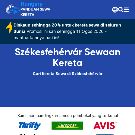
Hungary
PANDUAN SEWA
KERETA
Diskaun sehingga 20% untuk kereta sewa di seluruh
dunia
Promosi ini sah sehingga 11 Ogos 2026 -
manfaatkannya hari ini!
Székesfehérvár Sewaan
Kereta
Cari Kereta Sewa di Székesfehérvár
Kami membandingkan semua pembekal yang terkenal