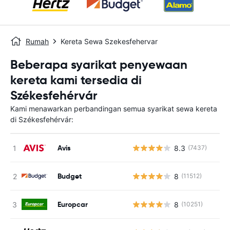
Rumah
Kereta Sewa Szekesfehervar
Beberapa syarikat penyewaan
kereta kami tersedia di
Székesfehérvár
Kami menawarkan perbandingan semua syarikat sewa kereta
di Székesfehérvár:
Avis
8.3
(7437)
T
Budget
8
(11512)
T
Europcar
8
(10251)
T