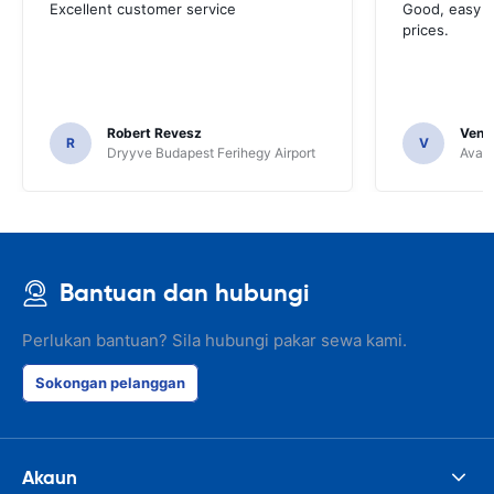
Excellent customer service
Good, easy t
prices.
Robert Revesz
Venka
R
V
Dryyve Budapest Ferihegy Airport
Avant
Bantuan dan hubungi
Perlukan bantuan? Sila hubungi pakar sewa kami.
Sokongan pelanggan
Akaun