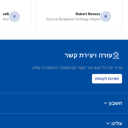
apalli
Robert Revesz
V
R
tation
Dryyve Budapest Ferihegy Airport
עזרה ויצירת קשר
צריך עזרה? אנא צור קשר עם מומחי ההשכרה שלנו.
תמיכת לקוחות
חשבון
עלינו